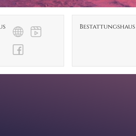
us
Bestattungshau